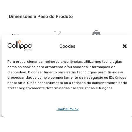
Dimensões e Peso do Produto
Ref.:
Cookies
EXL100
100L
1,59 Kg
Para proporcionar as melhores experiências, utilizamos tecnologias
EXL110
110L
1,75Kg
como os cookies para armazenar e/ou aceder a informações do
dispositivo. O consentimento para estas tecnologias permitir-nos-á
processar dados como o comportamento de navegação ou IDs únicos
EXL120
120
1,91Kg
neste sítio. O não consentimento ou a retirada do consentimento pode
afetar negativamente determinadas caraterísticas e funções.
Cookie Policy