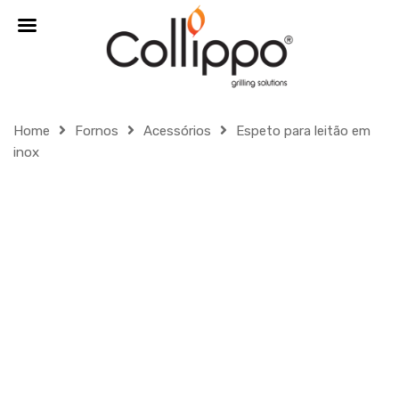
MENU
Home
Fornos
Acessórios
Espeto para leitão em
inox
Skip
to
content